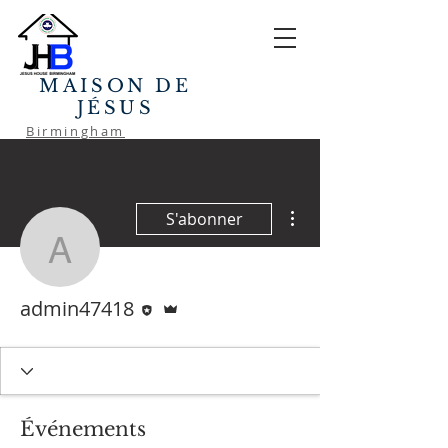
MAISON DE
JÉSUS
Birmingham
Plus d'actions
S'abonner
admin47418
Rédacteur
Administrateur
admin47418
Événements