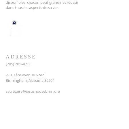
disponibles, chacun peut grandir et réussir
dans tous les aspects de sa vie.
ADRESSE
(205) 201-4093
213, 1ère Avenue Nord,
Birmingham, Alabama 35204
secré
taire@jesushousebhm.org
ABONNEZ-VOUS AUX
EMAILS
Enter your email here*